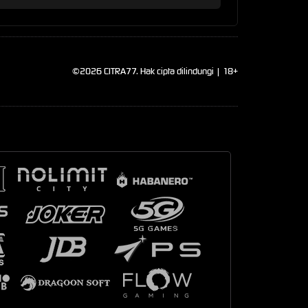
©2026 CITRA77. Hak cipta dilindungi | 18+