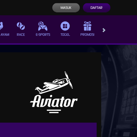
MASUK
DAFTAR
 AYAM
RACE
E-SPORTS
TOGEL
PROMOSI