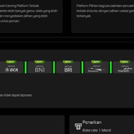
ook Gaming Platform Terbaik
Platform Pilihan bagi perusahaan-perusa
kan lebih banyak game, odds yang lebih
terbaik di dunia, dengan pilihan variasi g
 dan menyediakan pilihan yang lebih
terbanyak
untuk pemain.
an tidak dapat diproses
Penarikan
Rata-rata 1 Menit