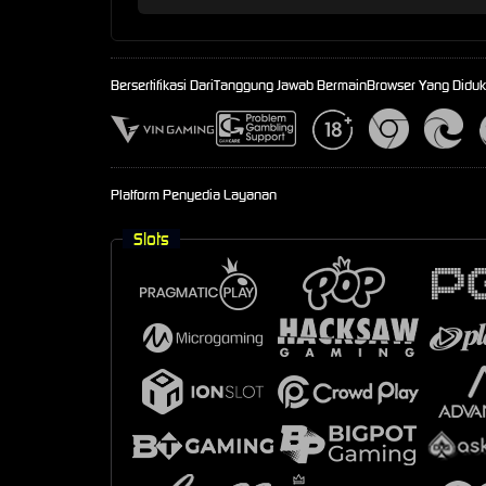
Bersertifikasi Dari
Tanggung Jawab Bermain
Browser Yang Didu
Platform Penyedia Layanan
Slots