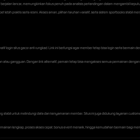
berjalan lancar, memungkinkan fokus penuh pada analisis pertandingan dalam mengambil keputu
ih praktis serta resmi. Akses aman, pilihan taruhan variatif, serta sistem sportbooks stabil menj
atif login situs gacor anti rungkad. Link ini berfungsi agar member tetap bisa login serta bermain
n atau gangguan. Dengan link alternatif, pemain tetap bisa mengakses semua permainan dengan k
ng stabil untuk melindungi data dan kenyamanan member. Situs ini juga didukung layanan custom
si permainan lengkap, proses akses cepat, bonus event menarik, hingga kemudahan bermain bagi mem