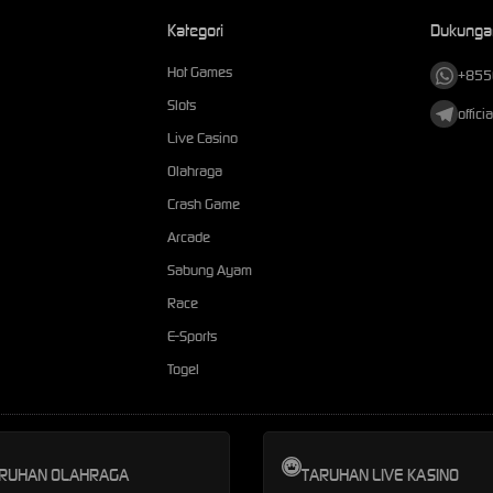
Kategori
Dukunga
Hot Games
+855
Slots
offici
Live Casino
Olahraga
Crash Game
Arcade
Sabung Ayam
Race
E-Sports
Togel
RUHAN OLAHRAGA
TARUHAN LIVE KASINO