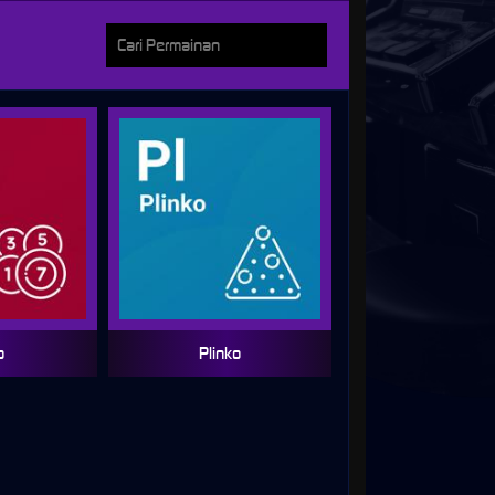
o
Plinko