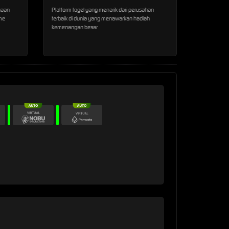
haan
Platform togel yang menarik dari perusahan
ame
terbaik di dunia yang menawarkan hadiah
kemenangan besar