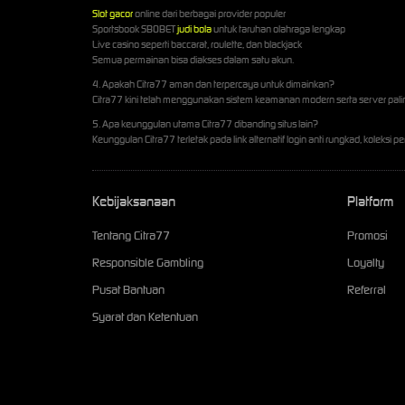
Slot gacor
online dari berbagai provider populer
Sportsbook SBOBET
judi bola
untuk taruhan olahraga lengkap
Live casino seperti baccarat, roulette, dan blackjack
Semua permainan bisa diakses dalam satu akun.
4. Apakah Citra77 aman dan terpercaya untuk dimainkan?
Citra77 kini telah menggunakan sistem keamanan modern serta server pali
5. Apa keunggulan utama Citra77 dibanding situs lain?
Keunggulan Citra77 terletak pada link alternatif login anti rungkad, kolek
Kebijaksanaan
Platform
Tentang Citra77
Promosi
Responsible Gambling
Loyalty
Pusat Bantuan
Referral
Syarat dan Ketentuan