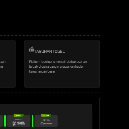
TARUHAN TOGEL
haan
Platform togel yang menarik dari perusahan
ame
terbaik di dunia yang menawarkan hadiah
kemenangan besar