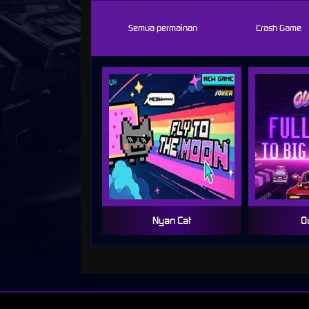
Semua permainan
Crash Game
Nyan Cat
O