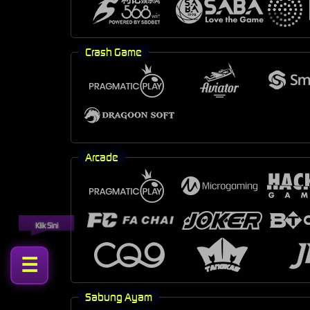
Crash Game
Arcade
Klik Sini
☰
Sabung Ayam