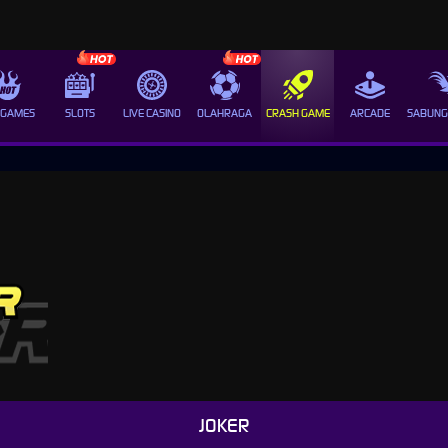
 GAMES
SLOTS
LIVE CASINO
OLAHRAGA
CRASH GAME
ARCADE
SABUNG
JOKER