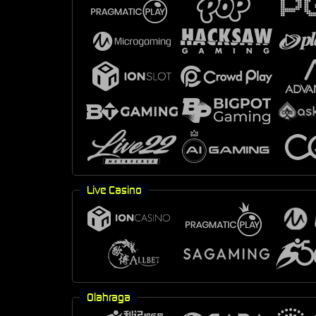
Live Casino
Olahraga