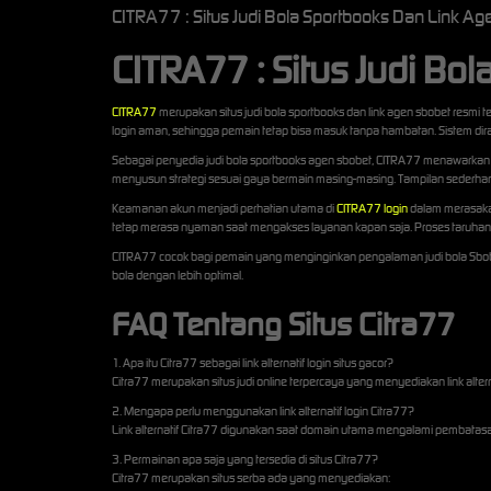
CITRA77 : Situs Judi Bola Sportbooks Dan Link A
CITRA77 : Situs Judi Bo
CITRA77
merupakan situs judi bola sportbooks dan link agen sbobet resmi ter
login aman, sehingga pemain tetap bisa masuk tanpa hambatan. Sistem dir
Sebagai penyedia judi bola sportbooks agen sbobet, CITRA77 menawarkan pil
menyusun strategi sesuai gaya bermain masing-masing. Tampilan sederha
Keamanan akun menjadi perhatian utama di
CITRA77 login
dalam merasakan 
tetap merasa nyaman saat mengakses layanan kapan saja. Proses taruhan 
CITRA77 cocok bagi pemain yang menginginkan pengalaman judi bola Sbobet leb
bola dengan lebih optimal.
FAQ Tentang Situs Citra77
1. Apa itu Citra77 sebagai link alternatif login situs gacor?
Citra77 merupakan situs judi online terpercaya yang menyediakan link altern
2. Mengapa perlu menggunakan link alternatif login Citra77?
Link alternatif Citra77 digunakan saat domain utama mengalami pembatasa
3. Permainan apa saja yang tersedia di situs Citra77?
Citra77 merupakan situs serba ada yang menyediakan: