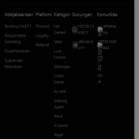
Kebijaksanaan
Platform
Kategori
Dukungan
Komunitas
Tentang Citra77
Promosi
Hot
+855613
Whatsa
Games
01817
pp
Responsible
Loyalty
Gambling
Slots
officialcitr
TELEGR
Referral
a77
AM
Pusat Bantuan
Live
Casino
Syarat dan
Ketentuan
Olahraga
Crash
Game
Arcade
Sabung
Ayam
Race
E-Sports
Togel