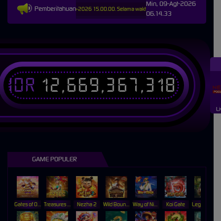
Min, 09-Agt-2026
Pemberitahuan
ari 15.00.00 sampai 30-Sep-2026 15.00.00. Selama waktu ini, PP Virtual Sports permainan tid
06.14.33
IDR
12,669,367,248
L
GAME POPULER
Gates of Olympus POP
Treasures of Aztec
Nezha 2
Wild Bounty Showdown
Way of Ninja
Koi Gate
Legacy of Kong Maxways