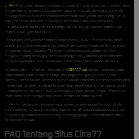
CITRA77
merupakan situs judi bola sportbooks dan link agen sbobet resmi terbaru hari ini
dengan layanan alternatif login aman serta taruhan mix parlay terlengkap untuk raih
menang. Platform ini fokus memberi akses stabil melalui layanan alternatif login aman,
sehingga pemain tetap bisa masuk tanpa hambatan. Sistem dirancang untuk
mendukung aktivitas taruhan secara efisien dengan alur penggunaan jelas hingga
respons cepat agen sbobet kami.
Sebagai penyedia judi bola sportbooks agen sbobet, CITRA77 menawarkan pilihan
pasaran judi bola lengkap, mulai dari pertandingan populer hingga opsi taruhan sbobet
dengan kombinasi mix parlay. Fitur ini memberi keleluasaan bagi pemain dalam
menyusun strategi sesuai gaya bermain masing-masing. Tampilan sederhana serta
navigasi ringkas membantu pemain memantau peluang tanpa gangguan teknis.
Keamanan akun menjadi perhatian utama di
CITRA77 login
dalam merasakan game
sbobet online hari ini. Setiap akses login dilindungi sistem yang stabil serta selalu
diperbarui secara berkala. Dengan dukungan link alternatif resmi, kini setiap pemain tetap
merasa nyaman saat mengakses layanan kapan saja. Proses taruhan berjalan lancar,
memungkinkan fokus penuh pada analisis pertandingan dalam mengambil keputusan
dalam bertaruh khususnya pada provider sbobet dan sbobet88 resmi.
CITRA77 cocok bagi pemain yang menginginkan pengalaman judi bola Sbobet lebih
praktis serta resmi. Akses aman, pilihan taruhan variatif, serta sistem sportbooks stabil
menjadikan platform ini solusi tepat bagi pemain yang ingin menikmati taruhan bola
dengan lebih optimal.
FAQ Tentang Situs Citra77