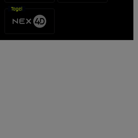
Togel