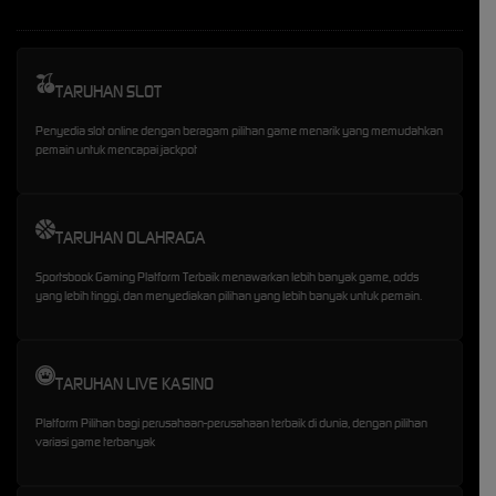
TARUHAN SLOT
Penyedia slot online dengan beragam pilihan game menarik yang memudahkan
pemain untuk mencapai jackpot
TARUHAN OLAHRAGA
Sportsbook Gaming Platform Terbaik menawarkan lebih banyak game, odds
yang lebih tinggi, dan menyediakan pilihan yang lebih banyak untuk pemain.
TARUHAN LIVE KASINO
Platform Pilihan bagi perusahaan-perusahaan terbaik di dunia, dengan pilihan
variasi game terbanyak