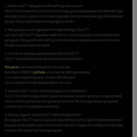
1. Apa itu Citra77 sebagai link alternatif login situs gacor?
Citra77 merupakan situs judi online terpercaya yang menyediakan link alternatif login
situs gacor anti rungkad. Link ini berfungsi agar member tetap bisa login serta bermain
dengan lancar kapan saja tanpa gangguan akses.
2. Mengapa perlu menggunakan link alternatif login Citra77?
Link alternatif Citra77 digunakan saat domain utama mengalami pembatasan atau
gangguan. Dengan link alternatif, pemain tetap bisa mengakses semua permainan
dengan koneksi cepat dan stabil.
3. Permainan apa saja yang tersedia di situs Citra77?
Citra77 merupakan situs serba ada yang menyediakan:
Slot gacor
online dari berbagai provider populer
Sportsbook SBOBET
judi bola
untuk taruhan olahraga lengkap
Live casino seperti baccarat, roulette, dan blackjack
Semua permainan bisa diakses dalam satu akun.
4. Apakah Citra77 aman dan terpercaya untuk dimainkan?
Citra77 kini telah menggunakan sistem keamanan modern serta server paling stabil
untuk melindungi data dan kenyamanan member. Situs ini juga didukung layanan
customer service yang siap membantu.
5. Apa keunggulan utama Citra77 dibanding situs lain?
Keunggulan Citra77 terletak pada link alternatif login anti rungkad, koleksi permainan
lengkap, proses akses cepat, bonus event menarik, hingga kemudahan bermain bagi
member aktif setiap hari tanpa gangguan.