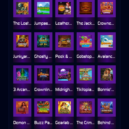
The Lost Book of Mummy’s Curse
Jumpasaurs
Leatherheads
The Jack & Rose
Crowned Corners
Junkyard Kings 2
Ghostly Hallows
Peek & Pounce
Gobstopper Grind
Avalanche
3 Arcane Cauldrons
Crownlings Clusters
Midnight Mirage
Tikitopia BoosterBelt
Bonnie's Buccaneers
Demon Queen
Buzz Patrol
Gearlab Genius
The Crime File
Behind Bars: Masterplan