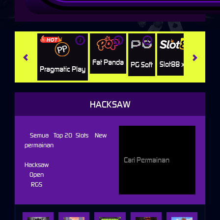
i
i
i
i
i
Facha
Fat Panda
Slot88 x PP
PG Soft
Pragmatic Play
HACKSAW
Semua
Top 20
Slots
New
permainan
Hacksaw
Open
RGS