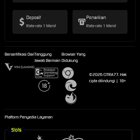
Deposit
Penarikan
Rata-rata 1 Menit
Rata-rata 1 Menit
Bersertifikasi Dari
Tanggung
Browser Yang
Jawab Bermain
Didukung
©2026 CITRA77. Hak
cipta dilindungi | 18+
Platform Penyedia Layanan
Slots