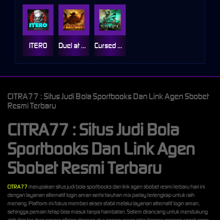
ITERO
Duel at Dawn
Cursed Crypt
CITRA77 : Situs Judi Bola Sportbooks Dan Link Agen Sbobet
Resmi Terbaru
CITRA77 : Situs Judi Bola
Sportbooks Dan Link Agen
Sbobet Resmi Terbaru
CITRA77
merupakan situs judi bola sportbooks dan link agen sbobet resmi terbaru hari ini
dengan layanan alternatif login aman serta taruhan mix parlay terlengkap untuk raih
menang. Platform ini fokus memberi akses stabil melalui layanan alternatif login aman,
sehingga pemain tetap bisa masuk tanpa hambatan. Sistem dirancang untuk mendukung