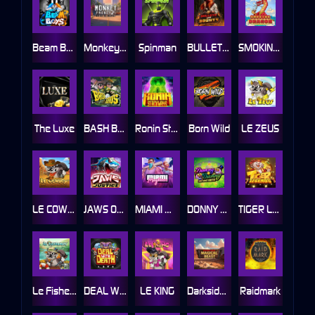
Beam Boys
Monkey Frenzy 2: Boss is Here!
Spinman
BULLETS AND BOUNTY
SMOKING DRAGON
The Luxe
BASH BROS
Ronin Stackways
Born Wild
LE ZEUS
LE COWBOY
JAWS OF JUSTICE
MIAMI MAYHEM
DONNY AND DANNY
TIGER LEGENDS
Le Fisherman
DEAL WITH DEATH
LE KING
Darkside Prairie: Magical Beast
Raidmark