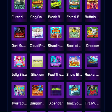
Cursed Seas
King Carrot
Break Bones
Forest Fortune
Buffalo Stack'n'Sync
Dark Summoning
Cloud Princess
Shaolin Master
Book of Time
Drop'em
Jelly Slice
Stick'em
Feel The Beat
Snow Slingers
Rocket Reels
Twisted Lab
Dragon’s Domain
Xpander
Time Spinners
Fire My Laser