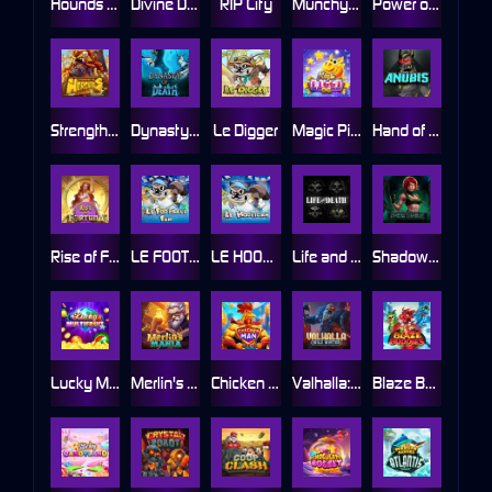
Hounds Of Hell
Divine Drop
RIP City
Munchy Milo
Power of 10
Strength Of Hercules
Dynasty of Death
Le Digger
Magic Piggy OG
Hand of Anubis
Rise of Fortuna
LE FOOTBALL FAN
LE HOOLIGAN
Life and Death
Shadow Treasure
Lucky Multifruit
Merlin's Mania
Chicken Man
Valhalla: Wild Winter
Blaze Buddies