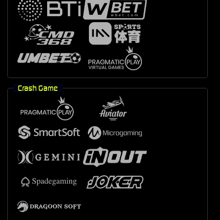
Crash Game