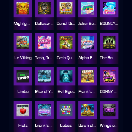
Mighty Masks
Outlasw Inc
Donut Division
Joker Bombs
BOUNCY BOMBS
Le Viking
Tasty Treats
Cash Quest
Alpha Eagle
The Bowery Boys
Limbo
Rise of Ymir
Evil Eyes
Frank's Farm
DONNY DOUGH
Frutz
Gronk's Gems
Cubes
Dawn of Kings
Wings of Horus